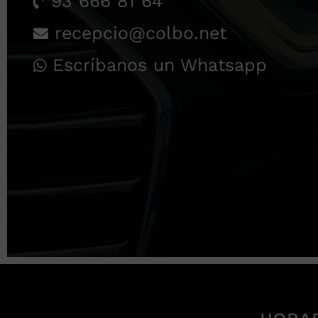
93 666 81 64
recepcio@colbo.net
Escríbanos un Whatsapp