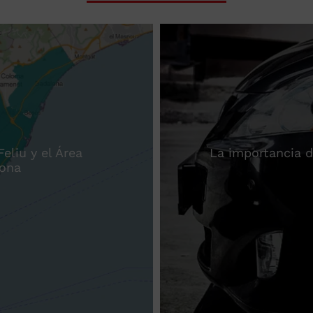
eliu y el Área
La importancia d
lona