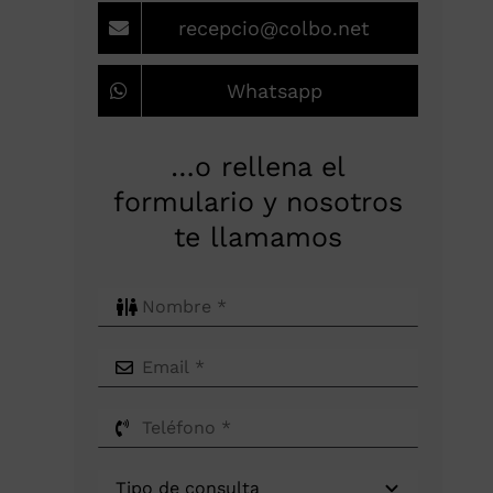
recepcio@colbo.net
Whatsapp
…o rellena el
formulario y nosotros
te llamamos