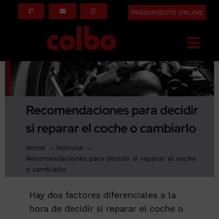
Saltar
PRESUPUESTO ONLINE
al
contenido
Togg
Navi
INICIO
QUÉ HACEMOS
Recomendaciones para decidir
SERVICIOS
si reparar el coche o cambiarlo
ASEGURADORAS
Home
Noticias
SOBRE NOSOTROS
Recomendaciones para decidir si reparar el coche
o cambiarlo
BLOG
Hay dos factores diferenciales a la
CONTACTO
hora de decidir si reparar el coche o