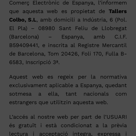
Comerç Electrònic de Espanya, l’informem
PRESSUPOST ONLINE
que aquesta web es propietat de
Tallers
Colbo, S.L
, amb domicili a Indústria, 6 (Pol.
El Pla) – 08980 Sant Feliu de Llobregat
(Barcelona) – Espanya, amb C.I.F.
B59409441, e inscrita al Registre Mercantil
de Barcelona, Tom 20426, Foli 170, Fulla B-
6583, Inscripció 3ª.
Aquest web es regeix per la normativa
exclusivament aplicable a Espanya, quedant
sotmesa a ella, tant nacionals com
estrangers que utilitzin aquesta web.
L’accés al nostre web per part de l’USUARI
és gratuït i està condicionat a la prèvia
lectura i acceptació integra, expressa i