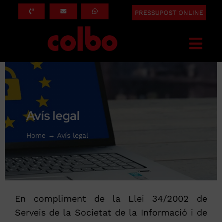
Skip
PRESSUPOST ONLINE
to
content
Togg
Navi
INICI
QUÈ FEM
Avís legal
SERVEIS
Home
Avís legal
ASSEGURADORES
SOBRE NOSALTRES
BLOG
En compliment de la Llei 34/2002 de
CONTACTE
Serveis de la Societat de la Informació i de