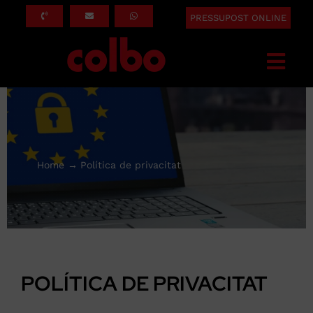
Skip
PRESSUPOST ONLINE
to
content
Togg
Navi
INICI
QUÈ FEM
SERVEIS
Home
Política de privacitat
ASSEGURADORES
SOBRE NOSALTRES
BLOG
POLÍTICA DE PRIVACITAT
CONTACTE