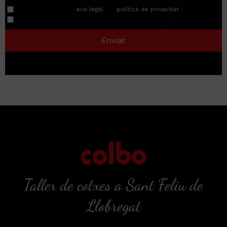
He llegit i accepto l
avis legal
í la
política de privacitat
.
Autoritzo l'enviament d'informació.
Enviar
Taller de cotxes a Sant Feliu de
Llobregat