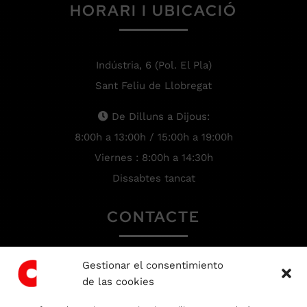
HORARI I UBICACIÓ
Indústria, 6 (Pol. El Pla)
Sant Feliu de Llobregat
De Dilluns a Dijous:
8:00h a 13:00h / 15:00h a 19:00h
Viernes : 8:00h a 14:30h
Dissabtes tancat
CONTACTE
Gestionar el consentimiento
93 666 81 64
de las cookies
recepcio@colbo.net