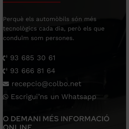
Perquè els automòbils són més
tecnològics cada dia, però els que
conduïm som persones.
93 685 30 61
93 666 81 64
recepcio@colbo.net
Escrigui’ns un Whatsapp
O DEMANI MÉS INFORMACIÓ
ONLINE