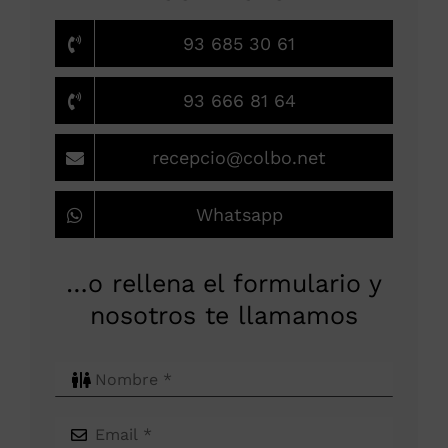
93 685 30 61
93 666 81 64
recepcio@colbo.net
Whatsapp
…o rellena el formulario y
nosotros te llamamos