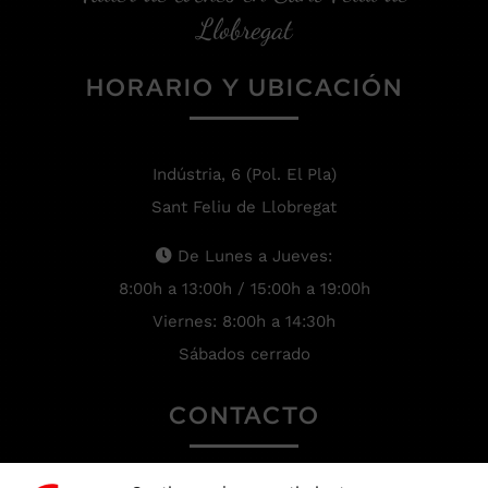
Llobregat
HORARIO Y UBICACIÓN
Indústria, 6 (Pol. El Pla)
Sant Feliu de Llobregat
De Lunes a Jueves:
8:00h a 13:00h / 15:00h a 19:00h
Viernes: 8:00h a 14:30h
Sábados cerrado
CONTACTO