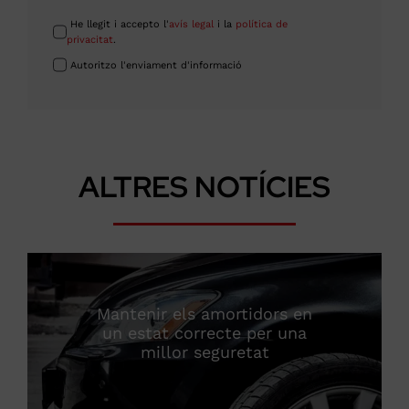
He llegit i accepto l'
avís legal
i la
política de
privacitat
.
Autoritzo l'enviament d'informació
ALTRES NOTÍCIES
Mantenir els amortidors en
un estat correcte per una
millor seguretat