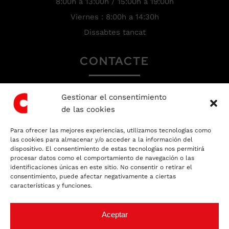
8:00h a 13:00h / 15:00h a 19:00h
Viernes : 8:00h a 14:30h
Dissabtes tancat
CONTACTE
Gestionar el consentimiento
93 666 81 64
de las cookies
recepcio@colbo.net
Para ofrecer las mejores experiencias, utilizamos tecnologías como
Escrigui’ns un Whatsapp
las cookies para almacenar y/o acceder a la información del
dispositivo. El consentimiento de estas tecnologías nos permitirá
procesar datos como el comportamiento de navegación o las
TALLER EXPERT
identificaciones únicas en este sitio. No consentir o retirar el
consentimiento, puede afectar negativamente a ciertas
EN XAPA I PINTURA
características y funciones.
Aceptar