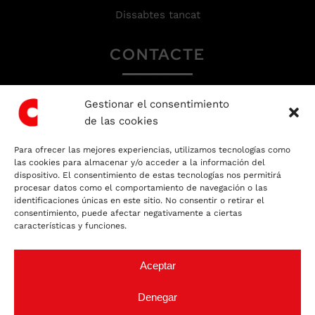
Dissabtes tancat
CONTACTE
Gestionar el consentimiento
93 666 81 64
de las cookies
recepcio@colbo.net
Para ofrecer las mejores experiencias, utilizamos tecnologías como
Escrigui’ns un Whatsapp
las cookies para almacenar y/o acceder a la información del
dispositivo. El consentimiento de estas tecnologías nos permitirá
procesar datos como el comportamiento de navegación o las
TALLER EXPERT
identificaciones únicas en este sitio. No consentir o retirar el
consentimiento, puede afectar negativamente a ciertas
EN XAPA I PINTURA
características y funciones.
Aceptar
Denegar