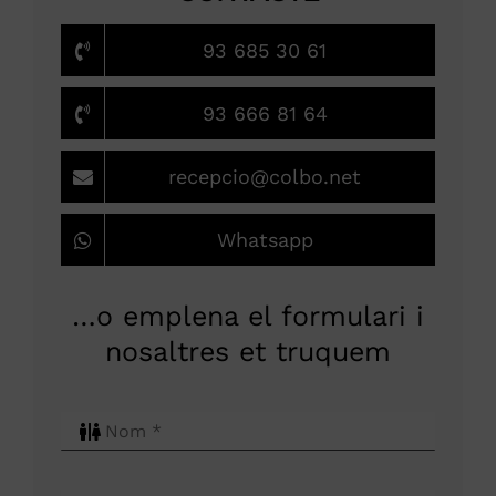
93 685 30 61
93 666 81 64
recepcio@colbo.net
Whatsapp
…o emplena el formulari i
nosaltres et truquem