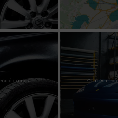
ecció i rodes
Quin és el pr