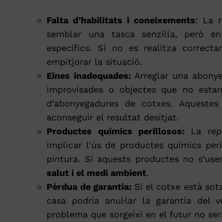
Falta d’habilitats i coneixements
: La 
semblar una tasca senzilla, però en 
específics. Si no es realitza correc
empitjorar la situació.
Eines inadequades:
Arreglar una abonye
improvisades o objectes que no estan
d’abonyegadures de cotxes. Aqueste
aconseguir el resultat desitjat.
Productes químics perillosos:
La rep
implicar l’ús de productes químics per
pintura. Si aquests productes no s’us
salut i el medi ambient
.
Pèrdua de garantia:
Si el cotxe està sot
casa podria anul·lar la garantia del v
problema que sorgeixi en el futur no serà