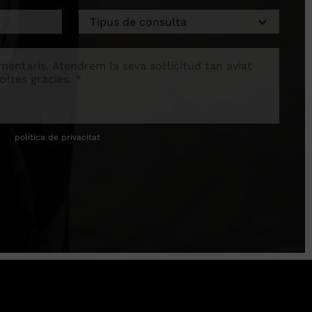
í la
política de privacitat
.
ació.