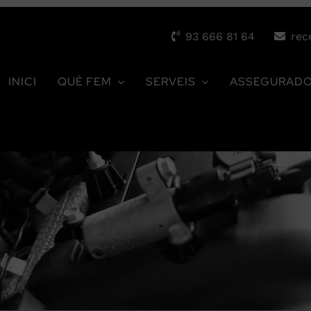
93 666 81 64
rec
INICI
QUÈ FEM
SERVEIS
ASSEGURAD