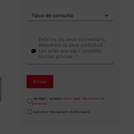
Enviar
He llegit i accepto l'
avís legal
i la
política de
privacitat
.
Autoritzo l'enviament d'informació