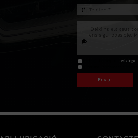
He llegit i accepto l
avis legal
Autoritzo l'enviament d'inform
Enviar