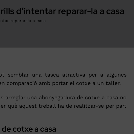
lls d’intentar reparar-la a casa
entar reparar-la a casa
t semblar una tasca atractiva per a algunes
 en comparació amb portar el cotxe a un taller.
als arreglar una abonyegadura de cotxe a casa no
er què aquest treball ha de realitzar-se per part
 de cotxe a casa