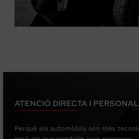
ATENCIÓ DIRECTA I PERSONA
Perquè els automòbils són més tecnolò
però els que conduïm som persones.