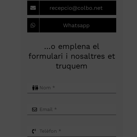
recepcio@colbo.net
Whatsapp
…o emplena el
formulari i nosaltres et
truquem